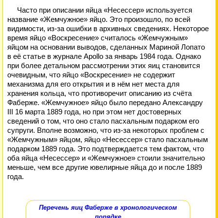
Часто при описании яйца «Несессер» используется
название «Жемчужное» яйцо. Это произошло, по всей
видимости, из-за ошибки в архивных сведениях. Некоторое
время яйцо «Воскресение» считалось «Жемчужным»
яйцом на основании выводов, сделанных Мариной Лопато
в её статье в журнале Apollo за январь 1984 года. Однако
при более детальном рассмотрении этих яиц становится
очевидным, что яйцо «Воскресение» не содержит
механизма для его открытия и в нём нет места для
хранения кольца, что противоречит описанию из счёта
Фаберже. «Жемчужное» яйцо было передано Александру
III 16 марта 1889 года, но при этом нет достоверных
сведений о том, что оно стало пасхальным подарком его
супруги. Вполне возможно, что из-за некоторых проблем с
«Жемчужным» яйцом, яйцо «Несессер» стало пасхальным
подарком 1889 года. Это подтверждается тем фактом, что
оба яйца «Несессер» и «Жемчужное» стоили значительно
меньше, чем все другие ювелирные яйца до и после 1889
года.
Перечень яиц Фаберже в хронологическом
порядке