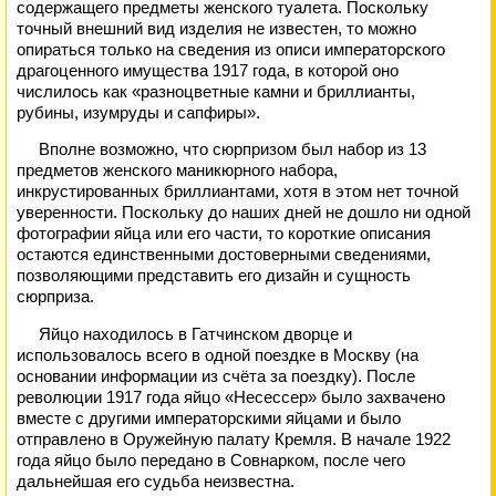
содержащего предметы женского туалета. Поскольку
точный внешний вид изделия не известен, то можно
опираться только на сведения из описи императорского
драгоценного имущества 1917 года, в которой оно
числилось как «разноцветные камни и бриллианты,
рубины, изумруды и сапфиры».
Вполне возможно, что сюрпризом был набор из 13
предметов женского маникюрного набора,
инкрустированных бриллиантами, хотя в этом нет точной
уверенности. Поскольку до наших дней не дошло ни одной
фотографии яйца или его части, то короткие описания
остаются единственными достоверными сведениями,
позволяющими представить его дизайн и сущность
сюрприза.
Яйцо находилось в Гатчинском дворце и
использовалось всего в одной поездке в Москву (на
основании информации из счёта за поездку). После
революции 1917 года яйцо «Несессер» было захвачено
вместе с другими императорскими яйцами и было
отправлено в Оружейную палату Кремля. В начале 1922
года яйцо было передано в Совнарком, после чего
дальнейшая его судьба неизвестна.